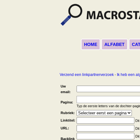
HOME
ALFABET
CA
Verzend een linkpartnerverzoek
Ik heb een a
-
Uw
email:
Pagina:
Typ de eerste letters van de dochter-pagi
Rubriek:
Linktitel:
Dit
URL:
Dit
Dit
Backlink