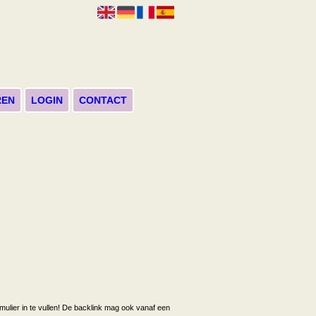
REN
LOGIN
CONTACT
ormulier in te vullen! De backlink mag ook vanaf een