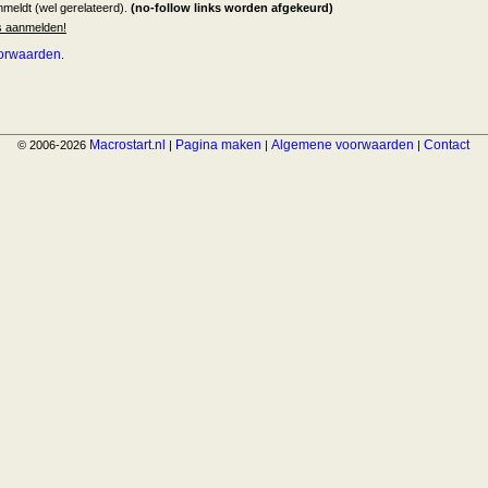
nmeldt (wel gerelateerd).
(no-follow links worden afgekeurd)
ks aanmelden!
orwaarden
.
Macrostart.nl
Pagina maken
Algemene voorwaarden
Contact
© 2006-2026
|
|
|