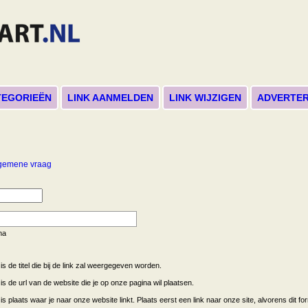
TEGORIEËN
LINK AANMELDEN
LINK WIJZIGEN
ADVERTE
lgemene vraag
na
 is de titel die bij de link zal weergegeven worden.
 is de url van de website die je op onze pagina wil plaatsen.
 is plaats waar je naar onze website linkt. Plaats eerst een link naar onze site, alvorens dit f